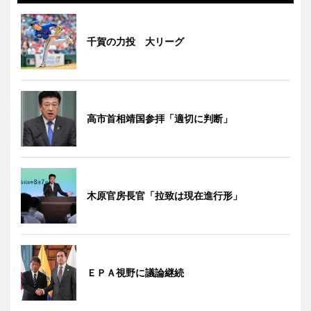
千賀の力投 大リーグ
高市首相靖国参拝「適切に判断」
木原官房長官「拉致は現在進行形」
ＥＰＡ視野に議論継続