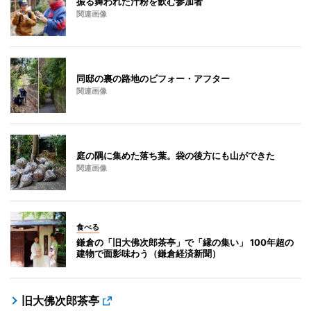
振る舞われた汁粉を飲む参加者
関連画像
同邸の裏の路地のビフォー・アフター
関連画像
庭の隅に集めた落ち葉。袋の後方にも山ができた
関連画像
食べる
鎌倉の「旧大佛次郎茶亭」で「縁の集い」 100年超の
建物で面影味わう（鎌倉経済新聞）
旧大佛次郎茶亭