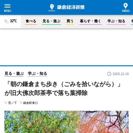
32°C
食べる
見る・遊ぶ
買う
暮らす・働く
学ぶ・知る
見る・遊ぶ
学ぶ・知る
2025.12.19
「朝の鎌倉まち歩き（ごみを拾いながら）」
が旧大佛次郎茶亭で落ち葉掃除
雪ノ下
鎌倉駅東口