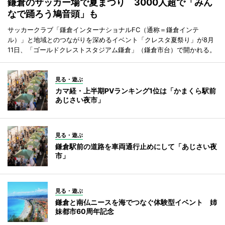
鎌倉のサッカー場で夏まつり 3000人超で「みん
なで踊ろう鳩音頭」も
サッカークラブ「鎌倉インターナショナルFC（通称＝鎌倉インテ
ル）」と地域とのつながりを深めるイベント「クレスタ夏祭り」が8月
11日、「ゴールドクレストスタジアム鎌倉」（鎌倉市台）で開かれる。
見る・遊ぶ
カマ経・上半期PVランキング1位は「かまくら駅前
あじさい夜市」
見る・遊ぶ
鎌倉駅前の道路を車両通行止めにして「あじさい夜
市」
見る・遊ぶ
鎌倉と南仏ニースを海でつなぐ体験型イベント 姉
妹都市60周年記念