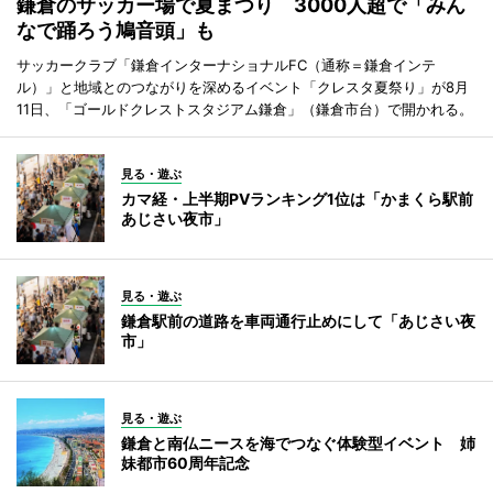
鎌倉のサッカー場で夏まつり 3000人超で「みん
なで踊ろう鳩音頭」も
サッカークラブ「鎌倉インターナショナルFC（通称＝鎌倉インテ
ル）」と地域とのつながりを深めるイベント「クレスタ夏祭り」が8月
11日、「ゴールドクレストスタジアム鎌倉」（鎌倉市台）で開かれる。
見る・遊ぶ
カマ経・上半期PVランキング1位は「かまくら駅前
あじさい夜市」
見る・遊ぶ
鎌倉駅前の道路を車両通行止めにして「あじさい夜
市」
見る・遊ぶ
鎌倉と南仏ニースを海でつなぐ体験型イベント 姉
妹都市60周年記念