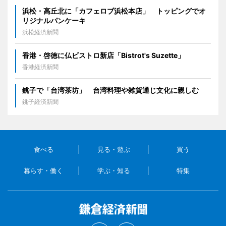
浜松・高丘北に「カフェロブ浜松本店」 トッピングでオ
リジナルパンケーキ
浜松経済新聞
香港・啓徳に仏ビストロ新店「Bistrot's Suzette」
香港経済新聞
銚子で「台湾茶坊」 台湾料理や雑貨通じ文化に親しむ
銚子経済新聞
食べる
見る・遊ぶ
買う
暮らす・働く
学ぶ・知る
特集