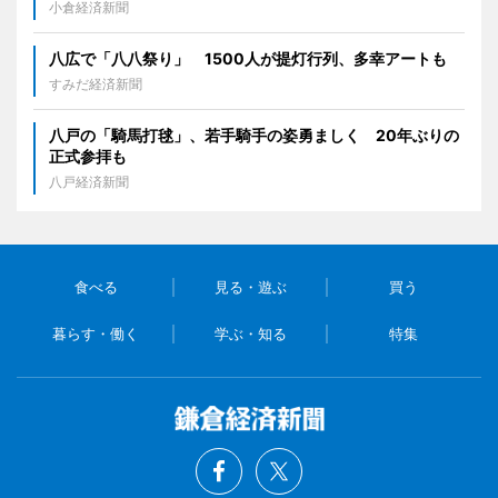
小倉経済新聞
八広で「八八祭り」 1500人が提灯行列、多幸アートも
すみだ経済新聞
八戸の「騎馬打毬」、若手騎手の姿勇ましく 20年ぶりの
正式参拝も
八戸経済新聞
食べる
見る・遊ぶ
買う
暮らす・働く
学ぶ・知る
特集