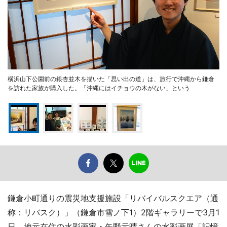
横浜山下公園前の銀杏並木を描いた「思い出の道」は、旅行で沖縄から鎌倉
を訪れた家族が購入した。「沖縄にはイチョウの木がない」という
鎌倉小町通りの震災地支援施設「リバイバルスクエア（通
称：リバスク）」（鎌倉市雪ノ下1）2階ギャラリーで3月1
日、地元在住の水彩画家・矢野元晴さんの水彩画展「記憶