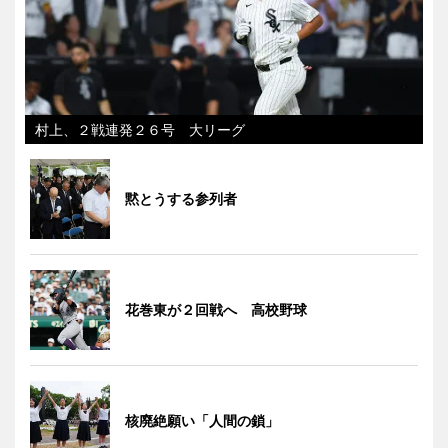
村上、２戦連発２６号 大リーグ
黙とうする参列者
花巻東が２回戦へ 高校野球
核廃絶願い「人間の鎖」