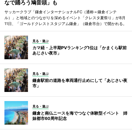
なで踊ろう鳩音頭」も
サッカークラブ「鎌倉インターナショナルFC（通称＝鎌倉インテ
ル）」と地域とのつながりを深めるイベント「クレスタ夏祭り」が8月
11日、「ゴールドクレストスタジアム鎌倉」（鎌倉市台）で開かれる。
見る・遊ぶ
カマ経・上半期PVランキング1位は「かまくら駅前
あじさい夜市」
見る・遊ぶ
鎌倉駅前の道路を車両通行止めにして「あじさい夜
市」
見る・遊ぶ
鎌倉と南仏ニースを海でつなぐ体験型イベント 姉
妹都市60周年記念