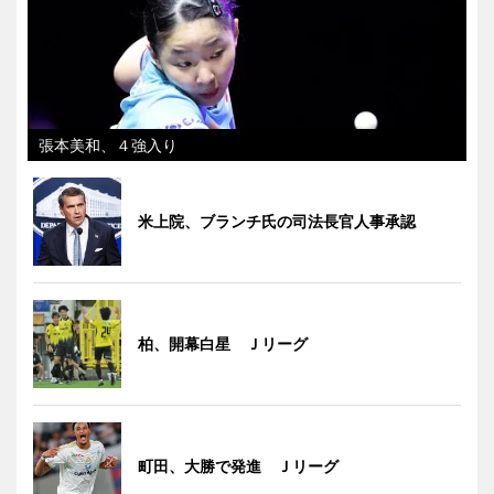
張本美和、４強入り
米上院、ブランチ氏の司法長官人事承認
柏、開幕白星 Ｊリーグ
町田、大勝で発進 Ｊリーグ