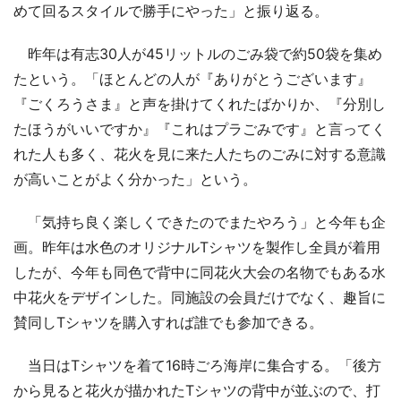
めて回るスタイルで勝手にやった」と振り返る。
昨年は有志30人が45リットルのごみ袋で約50袋を集め
たという。「ほとんどの人が『ありがとうございます』
『ごくろうさま』と声を掛けてくれたばかりか、『分別し
たほうがいいですか』『これはプラごみです』と言ってく
れた人も多く、花火を見に来た人たちのごみに対する意識
が高いことがよく分かった」という。
「気持ち良く楽しくできたのでまたやろう」と今年も企
画。昨年は水色のオリジナルTシャツを製作し全員が着用
したが、今年も同色で背中に同花火大会の名物でもある水
中花火をデザインした。同施設の会員だけでなく、趣旨に
賛同しTシャツを購入すれば誰でも参加できる。
当日はTシャツを着て16時ごろ海岸に集合する。「後方
から見ると花火が描かれたTシャツの背中が並ぶので、打