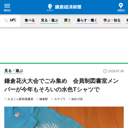
34°C
食べる
見る・遊ぶ
買う
暮らす・働く
学ぶ・知る
見る・遊ぶ
2018.07.06
鎌倉花火大会でごみ集め 会員制図書室メン
バーが今年もそろいの水色Tシャツで
かまくら駅前蔵書室
鎌倉駅
カマゾウ
由比ガ浜