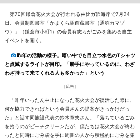
第70回鎌倉花火大会が行われる由比ガ浜海岸で7月24
日、会員制図書室「かまくら駅前蔵書室（通称カマゾ
ウ）」（鎌倉市小町1）の会員有志らがごみを集める自主
イベントを開く。
昨年の活動の様子。暗い中でも目立つ水色のTシャツ
と点滅するライトが目印。「勝手にやっているのに、わざ
わざ持って来てくれる人も多かった」という
［広告］
「昨年いったん中止になった花火大会が復活した際に、
何か協力できればという会員さんの提案がきっかけだっ
た」と話す同施設代表の鈴木章夫さん。「落ちているごみ
を拾うのがビーチクリーンだが、僕たちは花火大会が終わ
ったと同時にごみ袋を手に周囲の人から積極的にごみを集