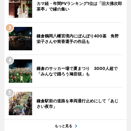
カマ経・年間PVランキング1位は「旧大佛次郎
茶亭」で縁の集い
鎌倉鶴岡八幡宮境内にぼんぼり400基 角野
栄子さんや筒香選手の作品も
鎌倉のサッカー場で夏まつり 3000人超で
「みんなで踊ろう鳩音頭」も
鎌倉駅前の道路を車両通行止めにして「あじ
さい夜市」
もっと見る