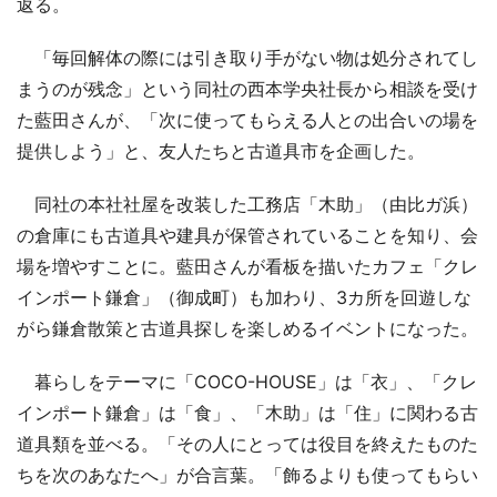
返る。
「毎回解体の際には引き取り手がない物は処分されてし
まうのが残念」という同社の西本学央社長から相談を受け
た藍田さんが、「次に使ってもらえる人との出合いの場を
提供しよう」と、友人たちと古道具市を企画した。
同社の本社社屋を改装した工務店「木助」（由比ガ浜）
の倉庫にも古道具や建具が保管されていることを知り、会
場を増やすことに。藍田さんが看板を描いたカフェ「クレ
インポート鎌倉」（御成町）も加わり、3カ所を回遊しな
がら鎌倉散策と古道具探しを楽しめるイベントになった。
暮らしをテーマに「COCO-HOUSE」は「衣」、「クレ
インポート鎌倉」は「食」、「木助」は「住」に関わる古
道具類を並べる。「その人にとっては役目を終えたものた
ちを次のあなたへ」が合言葉。「飾るよりも使ってもらい