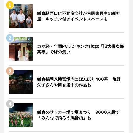
鎌倉駅西口に不動産会社が古民家再生の新社
屋 キッチン付きイベントスペースも
カマ経・年間PVランキング1位は「旧大佛次郎
茶亭」で縁の集い
鎌倉鶴岡八幡宮境内にぼんぼり400基 角野
栄子さんや筒香選手の作品も
鎌倉のサッカー場で夏まつり 3000人超で
「みんなで踊ろう鳩音頭」も