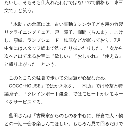
たいし、そもそも仕入れたわけではないので価格も二束三
文で」と笑う。
「木助」の倉庫には、古い電動ミシンや子ども用の竹製
リクライニングチェア、戸、障子、欄間（らんま）、こけ
し、額縁、ランプシェード、鉄瓶などが眠っており、7月
中旬にはスタッフ総出で洗ったり拭いたりした。「次から
次へと出て来るお宝に『欲しい』『おしゃれ』『使える』
と盛り上がった」という。
このところの猛暑で歩いての回遊が心配なため、
「COCO-HOUSE」ではかき氷を、「木助」では冷茶と特
製扇子、「クレインポート鎌倉」ではモヒートかレモネー
ドをサービスする。
藍田さんは「古民家からのものを中心に、鎌倉で人・物
との一期一会を楽しんでほしい。もちろん見て回るだけで