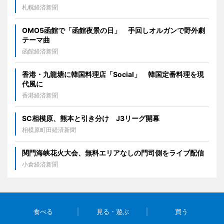
札幌経済新聞
OMO5函館で「函館夜景の日」 手回しオルガンで野外劇
テーマ曲
函館経済新聞
香港・九龍塘に韓国料理店「Social」 韓国定番料理を現
代風に
香港経済新聞
SC相模原、熊本と引き分け J3リーグ開幕
相模原町田経済新聞
関門海峡花火大会、無料エリアなしの門司側をライブ配信
小倉経済新聞
食べる
見る・遊ぶ
買う