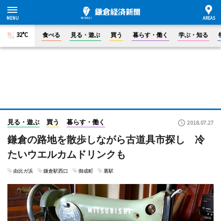
32°C
食べる
見る・遊ぶ
買う
暮らす・働く
学ぶ・知る
見る・遊ぶ
買う
暮らす・働く
2018.07.27
鎌倉の路地を散歩しながら古道具市探し 冷
たいウエルカムドリンクも
由比ガ浜
鎌倉駅西口
御成町
裏駅