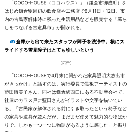
「COCO-HOUSE（ココハウス）」（鎌倉市御成町）を
はじめ鎌倉駅周辺の飲食店や工務店で8月11日・12日、市
内の古民家解体時に残った生活用品などを販売する「暮ら
しをつなげる古道具市」が開かれる。
倉庫から出て来たスタッフが障子を洗浄中。横にス
ライドする雪見障子はとても珍しいという
［広告］
「COCO-HOUSEで4月末に開かれた家具照明大放出市
がきっかけ」と話すのは、実行委員で黒板アーティストの
藍田留美子さん。同社は鎌倉駅西口にある不動産会社で、
社屋のガラス戸に藍田さんがイラストや文字を描いてい
る。「古民家が解体される前に引き取ったという椅子など
の家具や道具が並んだが、まだまだ使えて魅力的な物ばか
りで。しかも一つ一つに物語があるように感じた」と振り